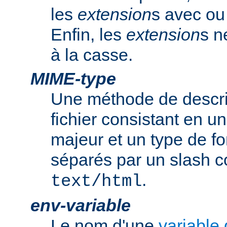
les
extension
s avec ou 
Enfin, les
extension
s n
à la casse.
MIME-type
Une méthode de descrip
fichier consistant en u
majeur et un type de f
séparés par un slash
.
text/html
env-variable
Le nom d'une
variable