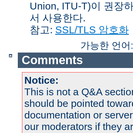
Union, ITU-T)이 권
서 사용한다.
참고:
SSL/TLS 암호화
가능한 언어
Comments
Notice:
This is not a Q&A sect
should be pointed towar
documentation or serve
our moderators if they a