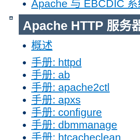
Apache 与 EBCDIC 
Apache HTTP 
概述
手册: httpd
手册: ab
手册: apache2ctl
手册: apxs
手册: configure
手册: dbmmanage
手册: htcacheclean